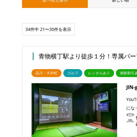
34件中 21〜30件を表示
青物横丁駅より徒歩１分！専属パー
品川・大井町
ゴルフ
レンタルあり
体験割引
JI
Yo
にな