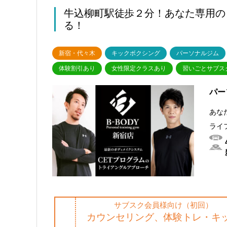
牛込柳町駅徒歩２分！あなた専用の
る！
新宿・代々木
キックボクシング
パーソナルジム
体験割引あり
女性限定クラスあり
習いごとサブスク
パー
あな
ライ
サブスク会員様向け（初回）
カウンセリング、体験トレ・キ