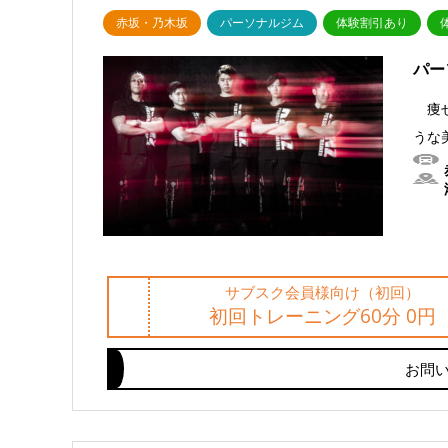
赤坂・乃木坂
パーソナルジム
体験割引あり
パー
痩せ
うな
サブスク会員様向け（初回）
初回トレーニング60分 0円
お問