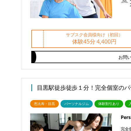
サブスク会員様向け（初回）
体験45分 4,400円
お問
目黒駅徒歩徒歩１分！完全個室のパ
恵比寿・目黒
パーソナルジム
体験割引あり
Per
完全