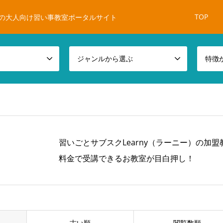
TOP
の大人向け習い事教室ポータルサイト
ジャンルから選ぶ
特徴
習いごとサブスクLearny（ラーニー）の加盟
料金で受講できるお教室が目白押し！
古い順
閲覧数順