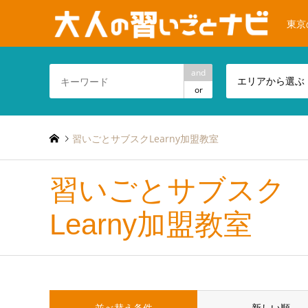
東京
and
エリアから選ぶ
or
習いごとサブスクLearny加盟教室
習いごとサブスク
Learny加盟教室
並べ替え条件
新しい順