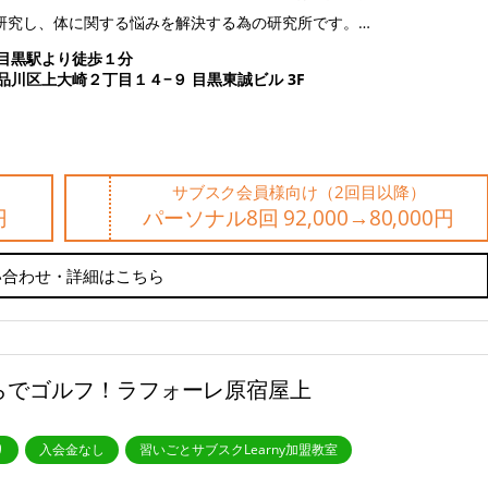
研究し、体に関する悩みを解決する為の研究所です。…
目黒駅より徒歩１分
品川区上大崎２丁目１４−９ 目黒東誠ビル 3F
サブスク会員様向け（2回目以降）
円
パーソナル8回 92,000→80,000円
い合わせ・詳細はこちら
らでゴルフ！ラフォーレ原宿屋上
り
入会金なし
習いごとサブスクLearny加盟教室