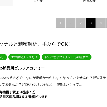
1
2
3
4

ソナルと精密解析。手ぶらでOK！
あり
女性限定クラスあり
習いごとサブスクLearny加盟教室
N-golf 品川ゴルフアカデミー
uTubeの見過ぎで、なにが正解か分からなくなっていませんか？理論迷子
ってませんか？SNSやYouTubeなど、現在はいくらで…
青物横丁駅より徒歩１分
品川区南品川3-5-3 青横ビル５F