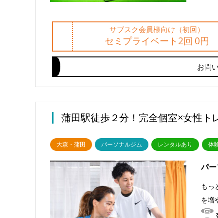
サブスク会員様向け（初回）
セミプライベート2回 0円
お問
蒲田駅徒歩２分！完全個室×女性ト
大森・蒲田
パーソナルジム
レンタルあり
体
パー
もっ
を増