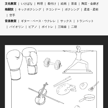
文化教室
いけばな
料理
着付け
絵画
茶道
陶芸・金継ぎ
格闘技
キックボクシング
テコンドー
ボクシング
柔道・柔術
空手
音楽教室
ギター・ベース・ウクレレ
サックス
トランペット
バイオリン
ピアノ
ボイトレ
三味線
二胡