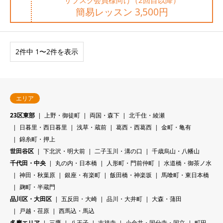
サブスク会員様向け（2回目以降）
簡易レッスン 3,500円
2件中 1〜2件を表示
エリア
23区東部
上野・御徒町
両国・森下
北千住・綾瀬
日暮里・西日暮里
浅草・蔵前
葛西・西葛西
金町・亀有
錦糸町・押上
世田谷区
下北沢・明大前
二子玉川・溝の口
千歳烏山・八幡山
千代田・中央
丸の内・日本橋
人形町・門前仲町
水道橋・御茶ノ水
神田・秋葉原
銀座・有楽町
飯田橋・神楽坂
馬喰町・東日本橋
麹町・半蔵門
品川区・大田区
五反田・大崎
品川・大井町
大森・蒲田
戸越・荏原
西馬込・馬込
多摩エリア
三鷹
八王子
吉祥寺
小金井・国分寺・国立
町田