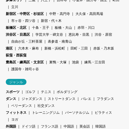
立川
新宿区・中野区・杉並区
中野・高円寺
大久保・高田馬場
市ヶ谷・四ツ谷
新宿・代々木
板橋区・北区
十条・王子
板橋・大山
赤羽・川口
渋谷区・目黒区
学芸大学・碑文谷
恵比寿・目黒
渋谷・原宿
自由が丘・三軒茶屋
表参道・南青山
港区
六本木・麻布
新橋・浜松町
田町・三田
赤坂・乃木坂
荻窪・西荻窪
豊島区・練馬区・文京区
巣鴨・大塚
池袋
練馬・江古田
護国寺・雑司ヶ谷
ジャンル
スポーツ
ゴルフ
テニス
ボルダリング
ダンス
ジャズダンス
ストリートダンス
バレエ
フラダンス
ベリーダンス
社交ダンス
フィットネス
トレーニングジム
パーソナルジム
ピラティス
ヨガ
外国語
ドイツ語
フランス語
中国語
英会話
韓国語