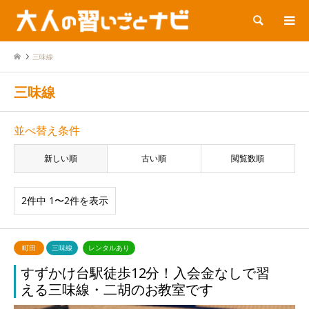
検索
三味線
三味線
並べ替え条件
新しい順
古い順
閲覧数順
2件中 1〜2件を表示
町田
三味線
レンタルあり
すずかけ台駅徒歩12分！入会金なしで習
える三味線・二胡のお教室です