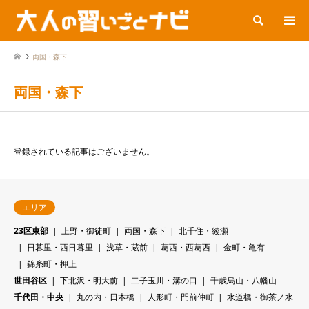
検索
両国・森下
両国・森下
登録されている記事はございません。
エリア
23区東部
上野・御徒町
両国・森下
北千住・綾瀬
日暮里・西日暮里
浅草・蔵前
葛西・西葛西
金町・亀有
錦糸町・押上
世田谷区
下北沢・明大前
二子玉川・溝の口
千歳烏山・八幡山
千代田・中央
丸の内・日本橋
人形町・門前仲町
水道橋・御茶ノ水