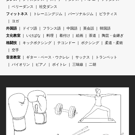
ベリーダンス
社交ダンス
フィットネス
トレーニングジム
パーソナルジム
ピラティス
ヨガ
外国語
ドイツ語
フランス語
中国語
英会話
韓国語
文化教室
いけばな
料理
着付け
絵画
茶道
陶芸・金継ぎ
格闘技
キックボクシング
テコンドー
ボクシング
柔道・柔術
空手
音楽教室
ギター・ベース・ウクレレ
サックス
トランペット
バイオリン
ピアノ
ボイトレ
三味線
二胡