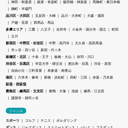
神田・秋葉原
銀座・有楽町
飯田橋・神楽坂
馬喰町・東日本橋
麹町・半蔵門
品川区・大田区
五反田・大崎
品川・大井町
大森・蒲田
戸越・荏原
西馬込・馬込
多摩エリア
三鷹
八王子
吉祥寺
小金井・国分寺・国立
町田
立川
新宿区・中野区・杉並区
中野・高円寺
大久保・高田馬場
市ヶ谷・四ツ谷
新宿・代々木
板橋区・北区
十条・王子
板橋・大山
赤羽・川口
渋谷区・目黒区
学芸大学・碑文谷
恵比寿・目黒
渋谷・原宿
自由が丘・三軒茶屋
表参道・南青山
港区
六本木・麻布
新橋・浜松町
田町・三田
赤坂・乃木坂
荻窪・西荻窪
豊島区・練馬区・文京区
巣鴨・大塚
池袋
練馬・江古田
護国寺・雑司ヶ谷
ジャンル
スポーツ
ゴルフ
テニス
ボルダリング
ダンス
ジャズダンス
ストリートダンス
バレエ
フラダンス