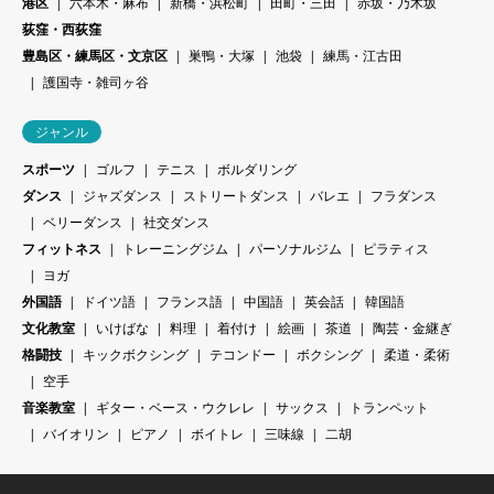
港区
六本木・麻布
新橋・浜松町
田町・三田
赤坂・乃木坂
荻窪・西荻窪
豊島区・練馬区・文京区
巣鴨・大塚
池袋
練馬・江古田
護国寺・雑司ヶ谷
ジャンル
スポーツ
ゴルフ
テニス
ボルダリング
ダンス
ジャズダンス
ストリートダンス
バレエ
フラダンス
ベリーダンス
社交ダンス
フィットネス
トレーニングジム
パーソナルジム
ピラティス
ヨガ
外国語
ドイツ語
フランス語
中国語
英会話
韓国語
文化教室
いけばな
料理
着付け
絵画
茶道
陶芸・金継ぎ
格闘技
キックボクシング
テコンドー
ボクシング
柔道・柔術
空手
音楽教室
ギター・ベース・ウクレレ
サックス
トランペット
バイオリン
ピアノ
ボイトレ
三味線
二胡