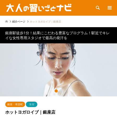
検索
紹介ページ
ホットヨガロイブ｜銀座店
銀座駅徒歩1分！結果にこだわる豊富なプログラム！駅近でキレ
イな女性専用スタジオで最高の発汗を
1
2
銀座・有楽町
ヨガ
ホットヨガロイブ｜銀座店