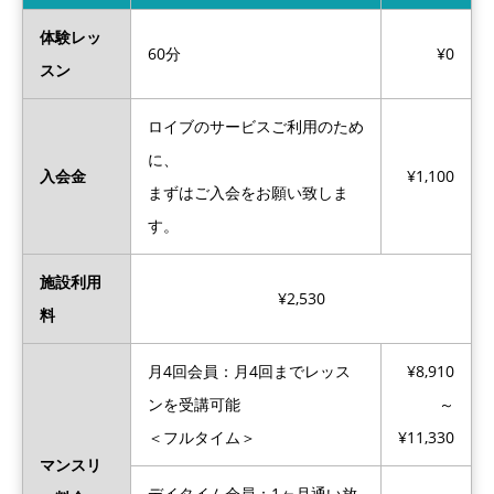
体験レッ
60分
¥0
スン
ロイブのサービスご利用のため
に、
入会金
¥1,100
まずはご入会をお願い致しま
す。
施設利用
¥2,530
料
月4回会員：月4回までレッス
¥8,910
ンを受講可能
～
＜フルタイム＞
¥11,330
マンスリ
デイタイム会員：1ヶ月通い放