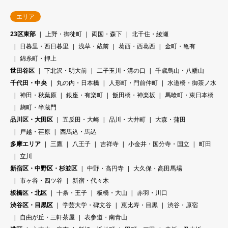
エリア
23区東部
上野・御徒町
両国・森下
北千住・綾瀬
日暮里・西日暮里
浅草・蔵前
葛西・西葛西
金町・亀有
錦糸町・押上
世田谷区
下北沢・明大前
二子玉川・溝の口
千歳烏山・八幡山
千代田・中央
丸の内・日本橋
人形町・門前仲町
水道橋・御茶ノ水
神田・秋葉原
銀座・有楽町
飯田橋・神楽坂
馬喰町・東日本橋
麹町・半蔵門
品川区・大田区
五反田・大崎
品川・大井町
大森・蒲田
戸越・荏原
西馬込・馬込
多摩エリア
三鷹
八王子
吉祥寺
小金井・国分寺・国立
町田
立川
新宿区・中野区・杉並区
中野・高円寺
大久保・高田馬場
市ヶ谷・四ツ谷
新宿・代々木
板橋区・北区
十条・王子
板橋・大山
赤羽・川口
渋谷区・目黒区
学芸大学・碑文谷
恵比寿・目黒
渋谷・原宿
自由が丘・三軒茶屋
表参道・南青山